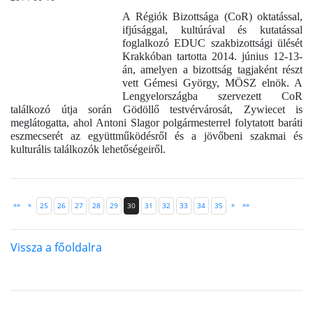
A Régiók Bizottsága (CoR) oktatással,
ifjúsággal, kultúrával és kutatással
foglalkozó EDUC szakbizottsági ülését
Krakkóban tartotta 2014. június 12-13-
án, amelyen a bizottság tagjaként részt
vett Gémesi György, MÖSZ elnök. A
Lengyelországba szervezett CoR
találkozó útja során Gödöllő testvérvárosát, Zywiecet is
meglátogatta, ahol Antoni Slagor polgármesterrel folytatott baráti
eszmecserét az együttműködésről és a jövőbeni szakmai és
kulturális találkozók lehetőségeiről.
««
«
»
»»
25
26
27
28
29
30
31
32
33
34
35
Vissza a főoldalra