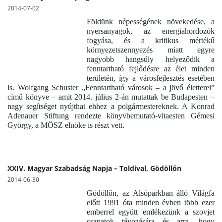
2014-07-02
Földünk népességének növekedése, a
nyersanyagok, az energiahordozók
fogyása, és a kritikus mértékű
környezetszennyezés miatt egyre
nagyobb hangsúly helyeződik a
fenntartható fejlődésre az élet minden
területén, így a városfejlesztés esetében
is. Wolfgang Schuster „Fenntartható városok – a jövő életterei”
című könyve – amit 2014. július 2-án mutattak be Budapesten –
nagy segítséget nyújthat ehhez a polgármestereknek. A Konrad
Adenauer Stiftung rendezte könyvbemutató-vitaesten Gémesi
György, a MÖSZ elnöke is részt vett.
XXIV. Magyar Szabadság Napja – Toldival, Gödöllőn
2014-06-30
Gödöllőn, az Alsóparkban álló Világfa
előtt 1991 óta minden évben több ezer
emberrel együtt emlékezünk a szovjet
csapatok távozására és arra, hogy