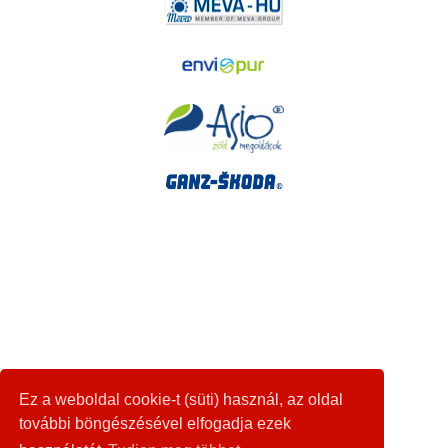
Ez a weboldal cookie-t (süti) használ, az oldal
további böngészésével elfogadja ezek