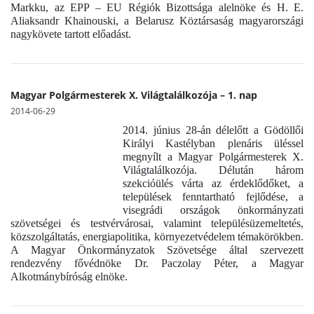
Markku, az EPP – EU Régiók Bizottsága alelnöke és H. E.
Aliaksandr Khainouski, a Belarusz Köztársaság magyarországi
nagykövete tartott előadást.
Magyar Polgármesterek X. Világtalálkozója – 1. nap
2014-06-29
2014. június 28-án délelőtt a Gödöllői
Királyi Kastélyban plenáris üléssel
megnyílt a Magyar Polgármesterek X.
Világtalálkozója. Délután három
szekcióülés várta az érdeklődőket, a
települések fenntartható fejlődése, a
visegrádi országok önkormányzati
szövetségei és testvérvárosai, valamint településüzemeltetés,
közszolgáltatás, energiapolitika, környezetvédelem témakörökben.
A Magyar Önkormányzatok Szövetsége által szervezett
rendezvény fővédnöke Dr. Paczolay Péter, a Magyar
Alkotmánybíróság elnöke.