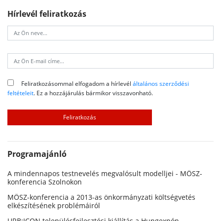
Hírlevél feliratkozás
Feliratkozásommal elfogadom a hírlevél
általános szerződési
feltételeit
. Ez a hozzájárulás bármikor visszavonható.
Programajánló
A mindennapos testnevelés megvalósult modelljei - MÖSZ-
konferencia Szolnokon
MÖSZ-konferencia a 2013-as önkormányzati költségvetés
elkészítésének problémáiról
URB:ICON településfejlesztési kiállítás a Hungexpón