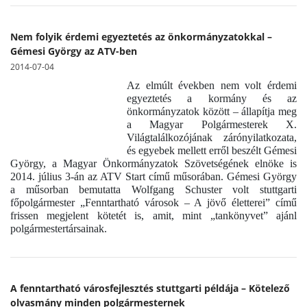
Nem folyik érdemi egyeztetés az önkormányzatokkal –
Gémesi György az ATV-ben
2014-07-04
Az elmúlt években nem volt érdemi
egyeztetés a kormány és az
önkormányzatok között – állapítja meg
a Magyar Polgármesterek X.
Világtalálkozójának zárónyilatkozata,
és egyebek mellett erről beszélt Gémesi
György, a Magyar Önkormányzatok Szövetségének elnöke is
2014. július 3-án az ATV Start című műsorában. Gémesi György
a műsorban bemutatta Wolfgang Schuster volt stuttgarti
főpolgármester „Fenntartható városok – A jövő életterei” című
frissen megjelent kötetét is, amit, mint „tankönyvet” ajánl
polgármestertársainak.
A fenntartható városfejlesztés stuttgarti példája – Kötelező
olvasmány minden polgármesternek