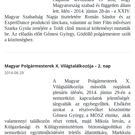
Magyarország szabad és független állam
lett. Idén - 2014. június 28-án - a XXIV.
Magyar Szabadság Napja tiszteletére Román Sándor és az
ExperiDance produkció tánckara, valamint az Ister Film művészei
Szarka Gyula zenéjére a Toldi című musical költeményt mutatták
be. Az előadás előtt Gémesi György, Gödöllő polgármestere szólt
a közönséghez.
Magyar Polgármesterek X. Világtalálkozója – 2. nap
2014-06-29
A Magyar Polgármesterek X.
Világtalálkozója második napjának
plenáris ülésén, 2014. június 29-én a
nemzetközi kapcsolatok jelentőségét
tárgyalták az egybegyűltek. Elsőként
azokat a résztvevőket köszöntötte
Gémesi György, a MÖSZ elnöke, akik
valamennyi találkozón részt vettek, majd Mikola István, a
Külgazdasági és Külügyminisztérium biztonságpolitikai és
nemzetközi együttműködésért felelős államtitkára, Markkula