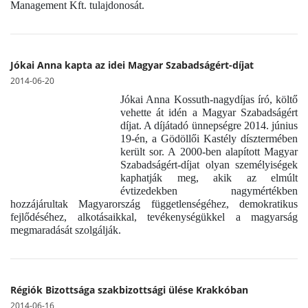
Management Kft. tulajdonosát.
Jókai Anna kapta az idei Magyar Szabadságért-díjat
2014-06-20
Jókai Anna Kossuth-nagydíjas író, költő
vehette át idén a Magyar Szabadságért
díjat. A díjátadó ünnepségre 2014. június
19-én, a Gödöllői Kastély dísztermében
került sor. A 2000-ben alapított Magyar
Szabadságért-díjat olyan személyiségek
kaphatják meg, akik az elmúlt
évtizedekben nagymértékben
hozzájárultak Magyarország függetlenségéhez, demokratikus
fejlődéséhez, alkotásaikkal, tevékenységükkel a magyarság
megmaradását szolgálják.
Régiók Bizottsága szakbizottsági ülése Krakkóban
2014-06-16