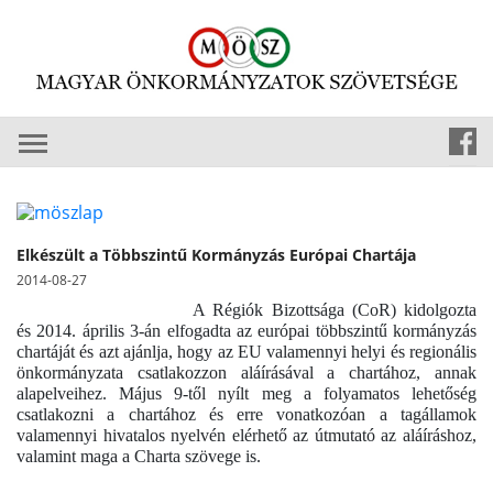
Elkészült a Többszintű Kormányzás Európai Chartája
2014-08-27
A Régiók Bizottsága (CoR) kidolgozta
és 2014. április 3-án elfogadta az európai többszintű kormányzás
chartáját és azt ajánlja, hogy az EU valamennyi helyi és regionális
önkormányzata csatlakozzon aláírásával a chartához, annak
alapelveihez. Május 9-től nyílt meg a folyamatos lehetőség
csatlakozni a chartához és erre vonatkozóan a tagállamok
valamennyi hivatalos nyelvén elérhető az útmutató az aláíráshoz,
valamint maga a Charta szövege is.