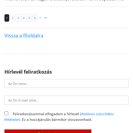
»
»»
1
2
3
4
5
6
Vissza a főoldalra
Hírlevél feliratkozás
Feliratkozásommal elfogadom a hírlevél
általános szerződési
feltételeit
. Ez a hozzájárulás bármikor visszavonható.