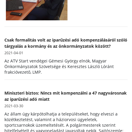
Csak formalitás volt az iparűzési adó kompenzálásáról szóló
tárgyalás a kormány és az önkormányzatok között?
2021-04-01
Az ATV Start vendégei Gémesi György elnök, Magyar
Önkormányzatok Szövetsége és Keresztes László Lóránt
frakcióvezető, LMP.
Miniszteri biztos: Nincs mit kompenzálni a 47 nagyvárosnak
az iparűzési adó miatt
2021-03-30
Az állam úgy kárpótolhatja a településeket, hogy elveszi a
közétkeztetést, valamint a háziorvosi ügyeletek,
sportcsarnokok üzemeltetését. A polgármesterek szerint
hitelfelvételt és vagyoneladást javasoltak nekik. Sajtószemle: