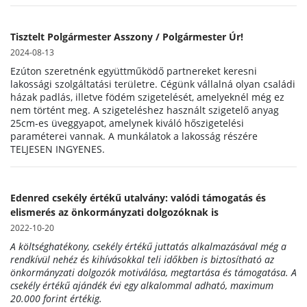
Tisztelt Polgármester Asszony / Polgármester Úr!
2024-08-13
Ezúton szeretnénk együttműködő partnereket keresni
lakossági szolgáltatási területre. Cégünk vállalná olyan családi
házak padlás, illetve födém szigetelését, amelyeknél még ez
nem történt meg. A szigeteléshez használt szigetelő anyag
25cm-es üveggyapot, amelynek kiváló hőszigetelési
paraméterei vannak. A munkálatok a lakosság részére
TELJESEN INGYENES.
Edenred csekély értékű utalvány: valódi támogatás és
elismerés az önkormányzati dolgozóknak is
2022-10-20
A költséghatékony, csekély értékű juttatás alkalmazásával még a
rendkívül nehéz és kihívásokkal teli időkben is biztosítható az
önkormányzati dolgozók motiválása, megtartása és támogatása. A
csekély értékű ajándék évi egy alkalommal adható, maximum
20.000 forint értékig.