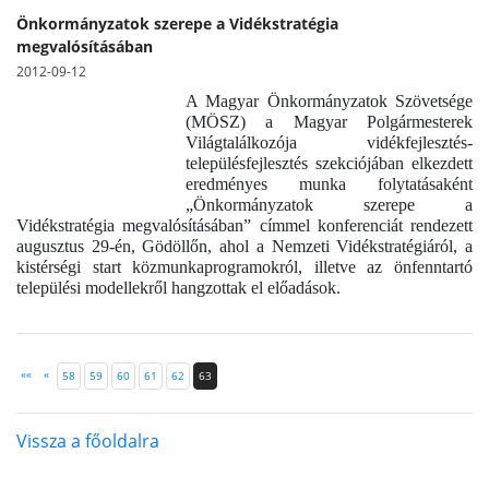
Önkormányzatok szerepe a Vidékstratégia
megvalósításában
2012-09-12
A Magyar Önkormányzatok Szövetsége
(MÖSZ) a Magyar Polgármesterek
Világtalálkozója vidékfejlesztés-
településfejlesztés szekciójában elkezdett
eredményes munka folytatásaként
„Önkormányzatok szerepe a
Vidékstratégia megvalósításában” címmel konferenciát rendezett
augusztus 29-én, Gödöllőn, ahol a Nemzeti Vidékstratégiáról, a
kistérségi start közmunkaprogramokról, illetve az önfenntartó
települési modellekről hangzottak el előadások.
««
«
58
59
60
61
62
63
Vissza a főoldalra