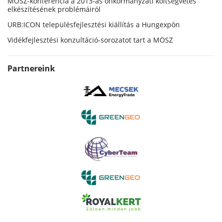
MÖSZ-konferencia a 2013-as önkormányzati költségvetés
elkészítésének problémáiról
URB:ICON településfejlesztési kiállítás a Hungexpón
Vidékfejlesztési konzultáció-sorozatot tart a MÖSZ
Partnereink