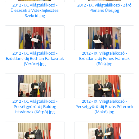
2012 - IX. Világtalálkozó -
2012 - IX. Világtalálkozó - Záró
Ülészezik a Vidékfejlesztési
Plenáris Ülés.jpg
Szekció.jpg
2012 - IX. Világtalálkozó -
2012 - IX. Világtalálkozó -
Ezüstlánc-díj Bethlan Farkasnak
Ezüstlánc-díj Fenes Ivánnak
(Verőce).jpg
(Bős).jpg
2012 - IX. Világtalálkozó -
2012 - IX. Világtalálkozó -
Pecsétgyűrű-díj Boldog
Pecsétgyűrű-díj Buzás Péternek
Istvánnak (Kétpó).jpg
(Makó).jpg