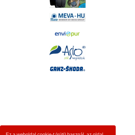
Ez a weboldal cookie-t (süti) használ, az oldal