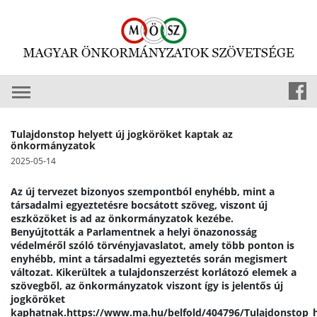
Tulajdonstop helyett új jogköröket kaptak az
önkormányzatok
2025-05-14
Az új tervezet bizonyos szempontból enyhébb, mint a 
társadalmi egyeztetésre bocsátott szöveg, viszont új 
eszközöket is ad az önkormányzatok kezébe.
Benyújtották a Parlamentnek a helyi önazonosság 
védelméről szóló törvényjavaslatot, amely több ponton is 
enyhébb, mint a társadalmi egyeztetés során megismert 
változat. Kikerültek a tulajdonszerzést korlátozó elemek a 
szövegből, az önkormányzatok viszont így is jelentős új 
jogköröket 
kaphatnak.
https://www.ma.hu/belfold/404796/Tulajdonstop_