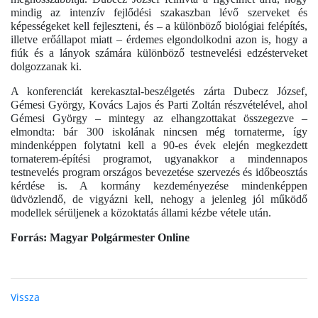
mindig az intenzív fejlődési szakaszban lévő szerveket és
képességeket kell fejleszteni, és – a különböző biológiai felépítés,
illetve erőállapot miatt – érdemes elgondolkodni azon is, hogy a
fiúk és a lányok számára különböző testnevelési edzésterveket
dolgozzanak ki.
A konferenciát kerekasztal-beszélgetés zárta Dubecz József,
Gémesi György, Kovács Lajos és Parti Zoltán részvételével, ahol
Gémesi György – mintegy az elhangzottakat összegezve –
elmondta: bár 300 iskolának nincsen még tornaterme, így
mindenképpen folytatni kell a 90-es évek elején megkezdett
tornaterem-építési programot, ugyanakkor a mindennapos
testnevelés program országos bevezetése szervezés és időbeosztás
kérdése is. A kormány kezdeményezése mindenképpen
üdvözlendő, de vigyázni kell, nehogy a jelenleg jól működő
modellek sérüljenek a közoktatás állami kézbe vétele után.
Forrás: Magyar Polgármester Online
Vissza