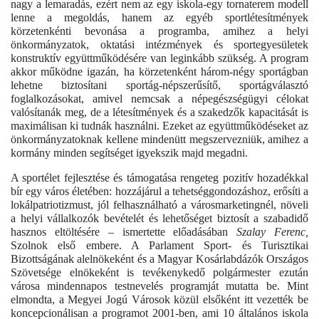
nagy a lemaradás, ezért nem az egy iskola-egy tornaterem modell
lenne a megoldás, hanem az egyéb sportlétesítmények
körzetenkénti bevonása a programba, amihez a helyi
önkormányzatok, oktatási intézmények és sportegyesületek
konstruktív együttműködésére van leginkább szükség. A program
akkor működne igazán, ha körzetenként három-négy sportágban
lehetne biztosítani sportág-népszerűsítő, sportágválasztó
foglalkozásokat, amivel nemcsak a népegészségügyi célokat
valósítanák meg, de a létesítmények és a szakedzők kapacitását is
maximálisan ki tudnák használni. Ezeket az együttműködéseket az
önkormányzatoknak kellene mindenütt megszervezniük, amihez a
kormány minden segítséget igyekszik majd megadni.
A sportélet fejlesztése és támogatása rengeteg pozitív hozadékkal
bír egy város életében: hozzájárul a tehetséggondozáshoz, erősíti a
lokálpatriotizmust, jól felhasználható a városmarketingnél, növeli
a helyi vállalkozók bevételét és lehetőséget biztosít a szabadidő
hasznos eltöltésére – ismertette előadásában
Szalay Ferenc,
Szolnok első embere. A Parlament Sport- és Turisztikai
Bizottságának alelnökeként és a Magyar Kosárlabdázók Országos
Szövetsége elnökeként is tevékenykedő polgármester ezután
városa mindennapos testnevelés programját mutatta be. Mint
elmondta, a Megyei Jogú Városok közül elsőként itt vezették be
koncepcionálisan a programot 2001-ben, ami 10 általános iskola