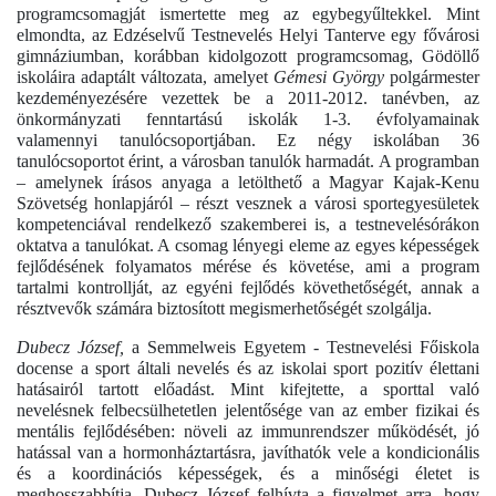
programcsomagját ismertette meg az egybegyűltekkel. Mint
elmondta, az Edzéselvű Testnevelés Helyi Tanterve egy fővárosi
gimnáziumban, korábban kidolgozott programcsomag, Gödöllő
iskoláira adaptált változata, amelyet
Gémesi György
polgármester
kezdeményezésére vezettek be a 2011-2012. tanévben, az
önkormányzati fenntartású iskolák 1-3. évfolyamainak
valamennyi tanulócsoportjában. Ez négy iskolában 36
tanulócsoportot érint, a városban tanulók harmadát. A programban
– amelynek írásos anyaga a letölthető a Magyar Kajak-Kenu
Szövetség honlapjáról – részt vesznek a városi sportegyesületek
kompetenciával rendelkező szakemberei is, a testnevelésórákon
oktatva a tanulókat. A csomag lényegi eleme az egyes képességek
fejlődésének folyamatos mérése és követése, ami a program
tartalmi kontrollját, az egyéni fejlődés követhetőségét, annak a
résztvevők számára biztosított megismerhetőségét szolgálja.
Dubecz József,
a Semmelweis Egyetem - Testnevelési Főiskola
docense a sport általi nevelés és az iskolai sport pozitív élettani
hatásairól tartott előadást. Mint kifejtette, a sporttal való
nevelésnek felbecsülhetetlen jelentősége van az ember fizikai és
mentális fejlődésében: növeli az immunrendszer működését, jó
hatással van a hormonháztartásra, javíthatók vele a kondicionális
és a koordinációs képességek, és a minőségi életet is
meghosszabbítja. Dubecz József felhívta a figyelmet arra, hogy