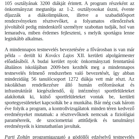
105 osztályának 3200 diákját érintett. A program részeként az
önkormányzat megtanítja az 1-2. osztályosokat úszni, évente
díjazzák a diákolimpiákon, illetve a szabadidősport
rendezvényeken résztvevőket, a folyamatos ellenőrzések
jóvoltából pedig mindenkiről személyre szabottan tudják, hol van
lemaradva, miben érdemes fejleszteni, s melyik sportágra lenne
leginkább alkalmas.
A mindennapos testnevelés bevezetésére a fővárosban is van már
példa – derült ki
Kovács Lajos
XII. kerületi alpolgármester
előadásából. A budai kerület nyolc önkormányzati fenntartású
általános iskolájában 2009-ben kezdték meg a mindennapos
testnevelés felmenő rendszerben való bevezetését, így abban
mindezidáig 56 tanulócsoport 1272 diákja vett már részt. Az
iskolákban rendelkezésre álló humán erőforrásokat és
infrastruktúrát kiegészítendő, új intézményi sportfelületeket
alakítottak ki, külső sportfelületeket vontak be, kerületi
sportegyesületeket kapcsolták be a munkába. Bár még csak három
éve folyik a program, a kontrollvizsgálatok minden téren kedvező
eredményeket mutatnak: a résztvevőknek nemcsak a fiziológiai
paramétereik, de szociometriai attitűdjeik és tanulmányi
eredményeik is kimutathatóan javultak.
Parti Zoltán
programigazgató a gödöllői edzéselvű testnevelés