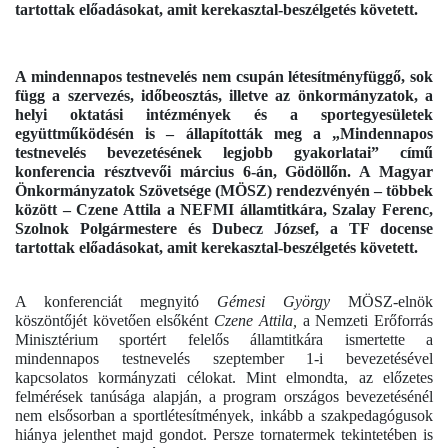
tartottak előadásokat, amit kerekasztal-beszélgetés követett.
A mindennapos testnevelés nem csupán létesítményfüggő, sok
függ a szervezés, időbeosztás, illetve az önkormányzatok, a
helyi oktatási intézmények és a sportegyesületek
együttműködésén is – állapították meg a „Mindennapos
testnevelés bevezetésének legjobb gyakorlatai” című
konferencia résztvevői március 6-án, Gödöllőn. A Magyar
Önkormányzatok Szövetsége (MÖSZ) rendezvényén – többek
között – Czene Attila a NEFMI államtitkára, Szalay Ferenc,
Szolnok Polgármestere és Dubecz József, a TF docense
tartottak előadásokat, amit kerekasztal-beszélgetés követett.
A konferenciát megnyitó
Gémesi György
MÖSZ-elnök
köszöntőjét követően elsőként
Czene Attila,
a Nemzeti Erőforrás
Minisztérium sportért felelős államtitkára ismertette a
mindennapos testnevelés szeptember 1-i bevezetésével
kapcsolatos kormányzati célokat. Mint elmondta, az előzetes
felmérések tanúsága alapján, a program országos bevezetésénél
nem elsősorban a sportlétesítmények, inkább a szakpedagógusok
hiánya jelenthet majd gondot. Persze tornatermek tekintetében is