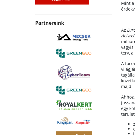
Mint a
érdekv
Partnereink
Az
Eur
Helyreá
milliár
vagyis
terv, 
A forr
világjá
tagáll
követk
majd.
Ahhoz,
jussan
egy ko
terület