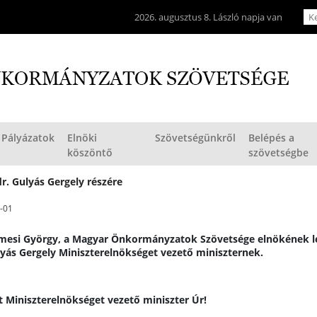
2026. augusztus 8. László napja van
Pályázatok
Elnöki
Szövetségünkről
Belépés a
köszöntő
szövetségbe
dr. Gulyás Gergely részére
-01
mesi György, a Magyar Önkormányzatok Szövetsége elnökének l
lyás Gergely Miniszterelnökséget vezető miniszternek.
lt Miniszterelnökséget vezető miniszter Úr!