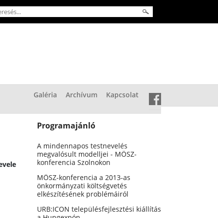
Galéria
Archívum
Kapcsolat
Programajánló
A mindennapos testnevelés
megvalósult modelljei - MÖSZ-
konferencia Szolnokon
evele
MÖSZ-konferencia a 2013-as
önkormányzati költségvetés
elkészítésének problémáiról
URB:ICON településfejlesztési kiállítás
a Hungexpón