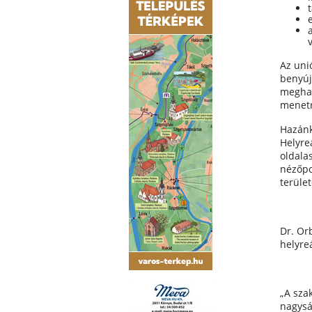
Az unió
benyúj
meghat
menetr
Hazánk
Helyre
oldala
nézőpo
terület
Dr. Or
helyreá
„A sza
nagysá