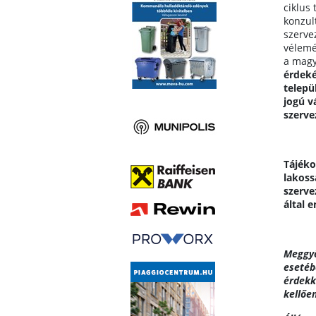
ciklus
konzult
szerve
vélemé
a magy
érdeké
telepü
jogú v
szerve
Tájék
lakoss
szerve
által 
Meggyő
esetéb
érdekk
kellőe