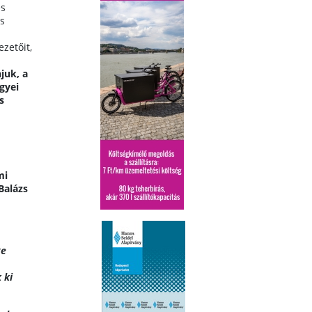
es
is
zetőit,
juk, a
gyei
s
mi
Balázs
ge
 ki