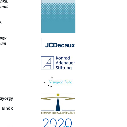
unka,
yamat
s,
hogy
ntum
 György
Elnök