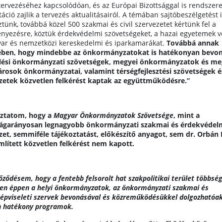
 tervezéséhez kapcsolódóan, és az Európai Bizottsággal is rendszer
áció zajlik a tervezés aktualitásairól. A témában sajtóbeszélgetést 
ztünk, továbbá közel 500 szakmai és civil szervezetet kértünk fel a
nyezésre, köztük érdekvédelmi szövetségeket, a hazai egyetemek ve
ar és nemzetközi kereskedelmi és iparkamarákat.
Továbbá annak
ben, hogy mindebbe az önkormányzatokat is hatékonyan bevon
lési önkormányzati szövetségek, megyei önkormányzatok és me
árosok önkormányzatai, valamint térségfejlesztési szövetségek é
zetek közvetlen felkérést kaptak az együttműködésre.”
oztatom, hogy a
Magyar Önkormányzatok Szövetsége
, mint a
ágarányosan legnagyobb önkormányzati szakmai és érdekvédel
zet, semmiféle tájékoztatást, előkészítő anyagot, sem dr. Orbán 
említett közvetlen felkérést nem kapott.
ződésem, hogy a fentebb felsorolt hat szakpolitikai terület többsé
en éppen a helyi önkormányzatok, az önkormányzati szakmai és
épviseleti szervek bevonásával és közreműködésükkel dolgozhatóak
n hatékony programok.