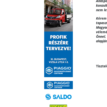
Állásp
konzul
nem le
Kérem 
tapasz
Magyar
vélemé
Önnel,
alapjá
Tisztel