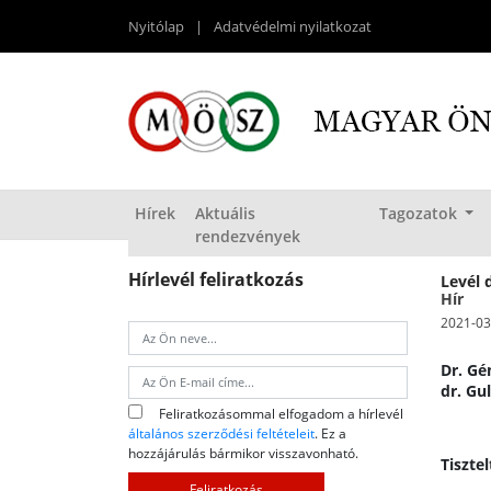
Nyitólap
|
Adatvédelmi nyilatkozat
Hírek
Aktuális
Tagozatok
rendezvények
Hírlevél feliratkozás
Levél 
Hír
2021-03
Dr. Gé
dr. Gu
Feliratkozásommal elfogadom a hírlevél
általános szerződési feltételeit
. Ez a
hozzájárulás bármikor visszavonható.
Tiszte