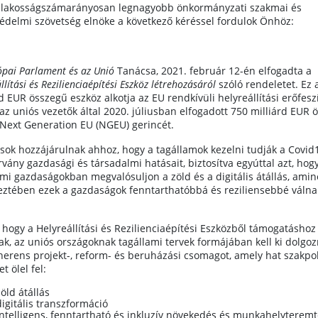
 lakosságszámarányosan legnagyobb önkormányzati szakmai és
édelmi szövetség elnöke a következő kéréssel fordulok Önhöz:
ópai Parlament és az Unió
Tanácsa, 2021. február 12-én elfogadta a
llítási és Rezilienciaépítési Eszköz létrehozásáról
szóló rendeletet. Ez 
d EUR összegű eszköz alkotja az EU rendkívüli helyreállítási erőfesz
 az uniós vezetők által 2020. júliusban elfogadott 750 milliárd EUR 
a Next Generation EU (NGEU) gerincét.
ások hozzájárulnak ahhoz, hogy a tagállamok kezelni tudják a Covid
rvány gazdasági és társadalmi hatásait, biztosítva egyúttal azt, hog
ami gazdaságokban megvalósuljon a zöld és a digitális átállás, amin
eztében ezek a gazdaságok fenntarthatóbbá és reziliensebbé válna
 hogy a Helyreállítási és Rezilienciaépítési Eszközből támogatáshoz
ak, az uniós országoknak tagállami tervek formájában kell ki dolgoz
herens projekt-, reform- és beruházási csomagot, amely hat szakpol
et ölel fel:
zöld átállás
digitális transzformáció
intelligens, fenntartható és inkluzív növekedés és munkahelyterem