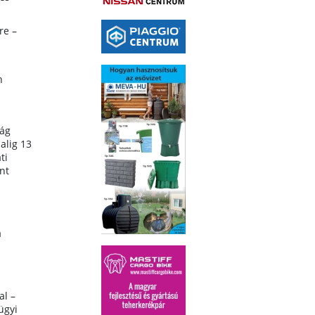
re –
n
zág
alig 13
ti
nt
a
al –
ügyi