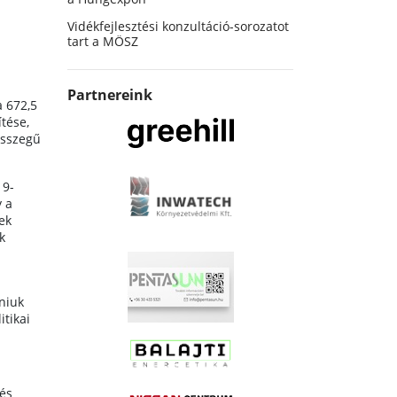
Vidékfejlesztési konzultáció-sorozatot
tart a MÖSZ
Partnereink
a 672,5
ítése,
összegű
19-
y a
ek
k
niuk
itikai
tés