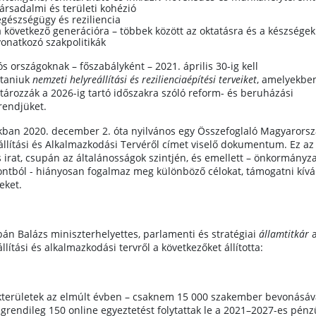
társadalmi és területi kohézió
egészségügy és reziliencia
a következő generációra – többek között az oktatásra és a készségek
vonatkozó szakpolitikák
s országoknak – főszabályként – 2021. április 30-ig kell
taniuk
nemzeti helyreállítási és rezilienciaépítési terveiket
, amelyekbe
ározzák a 2026-ig tartó időszakra szóló reform- és beruházási
endjüket.
ban 2020. december 2. óta nyilvános egy Összefoglaló Magyarors
állítási és Alkalmazkodási Tervéről címet viselő dokumentum. Ez az 
s irat, csupán az általánosságok szintjén, és emellett – önkormányza
ntból - hiányosan fogalmaz meg különböző célokat, támogatni kívá
eket.
bán Balázs miniszterhelyettes, parlamenti és stratégiai
államtitkár
llítási és alkalmazkodási tervről a következőket állította:
kterületek az elmúlt évben – csaknem 15 000 szakember bevonásáv
grendileg 150 online egyeztetést folytattak le a 2021–2027-es pénz