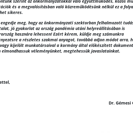
ontunk szerint az önkormányzatokkal való együttműködés, közös m
tációk és a megvalósításban való közreműködésünk nélkül ez a fol
het sikeres.
engedje meg, hogy az önkormányzati szektorban felhalmozott tudá
talat, jó gyakorlat az ország pandémia utáni helyreállításában is
ország hasznára lehessen! Ezért kérem,
küldje meg számunkra
nyezésre a részletes szakmai anyagot, továbbá adjon módot arra, 
 vagy kijelölt munkatársaival a kormány által előkészített dokume
n elmondhassuk véleményünket, megtehessük javaslatainkat.
ettel,
Dr. Gémesi