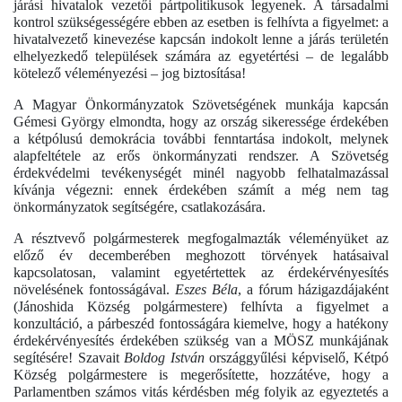
járási hivatalok vezetői pártpolitikusok legyenek. A társadalmi
kontrol szükségességére ebben az esetben is felhívta a figyelmet: a
hivatalvezető kinevezése kapcsán indokolt lenne a járás területén
elhelyezkedő települések számára az egyetértési – de legalább
kötelező véleményezési – jog biztosítása!
A Magyar Önkormányzatok Szövetségének munkája kapcsán
Gémesi György elmondta, hogy az ország sikeressége érdekében
a kétpólusú demokrácia további fenntartása indokolt, melynek
alapfeltétele az erős önkormányzati rendszer. A Szövetség
érdekvédelmi tevékenységét minél nagyobb felhatalmazással
kívánja végezni: ennek érdekében számít a még nem tag
önkormányzatok segítségére, csatlakozására.
A résztvevő polgármesterek megfogalmazták véleményüket az
előző év decemberében meghozott törvények hatásaival
kapcsolatosan, valamint egyetértettek az érdekérvényesítés
növelésének fontosságával.
Eszes Béla
, a fórum házigazdájaként
(Jánoshida Község polgármestere) felhívta a figyelmet a
konzultáció, a párbeszéd fontosságára kiemelve, hogy a hatékony
érdekérvényesítés érdekében szükség van a MÖSZ munkájának
segítésére! Szavait
Boldog István
országgyűlési képviselő, Kétpó
Község polgármestere is megerősítette, hozzátéve, hogy a
Parlamentben számos vitás kérdésben még folyik az egyeztetés a