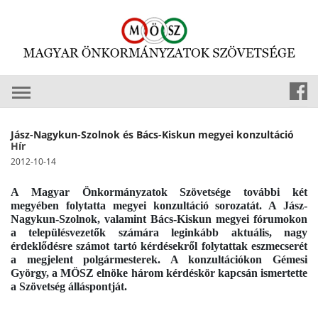
Jász-Nagykun-Szolnok és Bács-Kiskun megyei konzultáció
Hír
2012-10-14
A Magyar Önkormányzatok Szövetsége további két
megyében folytatta megyei konzultáció sorozatát. A Jász-
Nagykun-Szolnok, valamint Bács-Kiskun megyei fórumokon
a településvezetők számára leginkább aktuális, nagy
érdeklődésre számot tartó kérdésekről folytattak eszmecserét
a megjelent polgármesterek. A konzultációkon Gémesi
György, a MÖSZ elnöke három kérdéskör kapcsán ismertette
a Szövetség álláspontját.