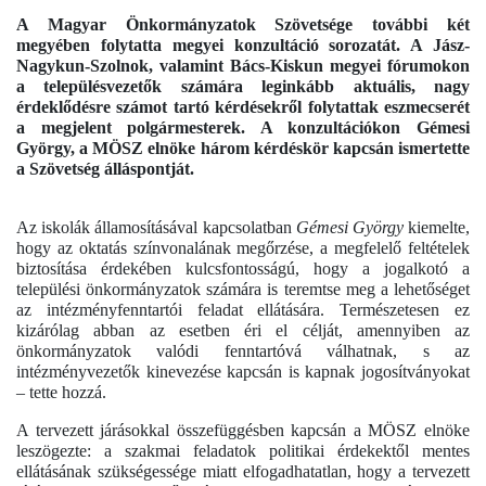
A Magyar Önkormányzatok Szövetsége további két
megyében folytatta megyei konzultáció sorozatát. A Jász-
Nagykun-Szolnok, valamint Bács-Kiskun megyei fórumokon
a településvezetők számára leginkább aktuális, nagy
érdeklődésre számot tartó kérdésekről folytattak eszmecserét
a megjelent polgármesterek. A konzultációkon Gémesi
György, a MÖSZ elnöke három kérdéskör kapcsán ismertette
a Szövetség álláspontját.
Az iskolák államosításával kapcsolatban
Gémesi György
kiemelte,
hogy az oktatás színvonalának megőrzése, a megfelelő feltételek
biztosítása érdekében kulcsfontosságú, hogy a jogalkotó a
települési önkormányzatok számára is teremtse meg a lehetőséget
az intézményfenntartói feladat ellátására. Természetesen ez
kizárólag abban az esetben éri el célját, amennyiben az
önkormányzatok valódi fenntartóvá válhatnak, s az
intézményvezetők kinevezése kapcsán is kapnak jogosítványokat
– tette hozzá.
A tervezett járásokkal összefüggésben kapcsán a MÖSZ elnöke
leszögezte: a szakmai feladatok politikai érdekektől mentes
ellátásának szükségessége miatt elfogadhatatlan, hogy a tervezett