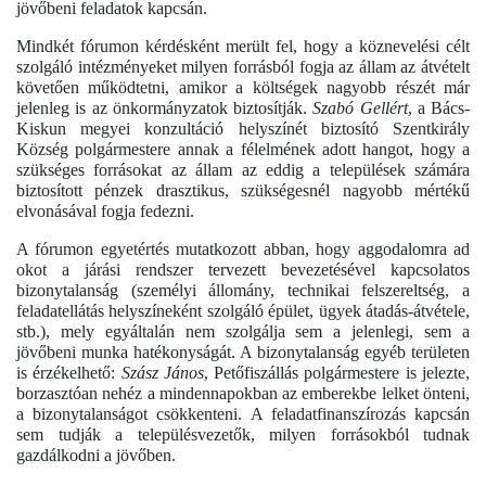
jövőbeni feladatok kapcsán.
Mindkét fórumon kérdésként merült fel, hogy a köznevelési célt
szolgáló intézményeket milyen forrásból fogja az állam az átvételt
követően működtetni, amikor a költségek nagyobb részét már
jelenleg is az önkormányzatok biztosítják.
Szabó Gellért
, a Bács-
Kiskun megyei konzultáció helyszínét biztosító Szentkirály
Község polgármestere annak a félelmének adott hangot, hogy a
szükséges forrásokat az állam az eddig a települések számára
biztosított pénzek drasztikus, szükségesnél nagyobb mértékű
elvonásával fogja fedezni.
A fórumon egyetértés mutatkozott abban, hogy aggodalomra ad
okot a járási rendszer tervezett bevezetésével kapcsolatos
bizonytalanság (személyi állomány, technikai felszereltség, a
feladatellátás helyszíneként szolgáló épület, ügyek átadás-átvétele,
stb.), mely egyáltalán nem szolgálja sem a jelenlegi, sem a
jövőbeni munka hatékonyságát. A bizonytalanság egyéb területen
is érzékelhető:
Szász János
, Petőfiszállás polgármestere is jelezte,
borzasztóan nehéz a mindennapokban az emberekbe lelket önteni,
a bizonytalanságot csökkenteni. A feladatfinanszírozás kapcsán
sem tudják a településvezetők, milyen forrásokból tudnak
gazdálkodni a jövőben.