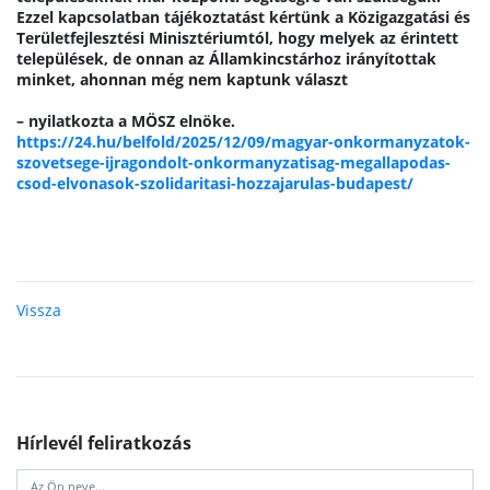
Ezzel kapcsolatban tájékoztatást kértünk a Közigazgatási és 
Területfejlesztési Minisztériumtól, hogy melyek az érintett 
települések, de onnan az Államkincstárhoz irányítottak 
minket, ahonnan még nem kaptunk választ
– nyilatkozta a MÖSZ elnöke.
https://24.hu/belfold/2025/12/09/magyar-onkormanyzatok-
szovetsege-ijragondolt-onkormanyzatisag-megallapodas-
csod-elvonasok-szolidaritasi-hozzajarulas-budapest/
Vissza
Hírlevél feliratkozás