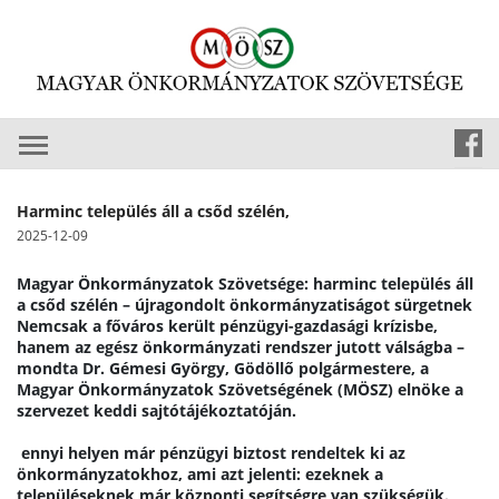
Harminc település áll a csőd szélén,
2025-12-09
Magyar Önkormányzatok Szövetsége: harminc település áll 
a csőd szélén – újragondolt önkormányzatiságot sürgetnek
Nemcsak a főváros került pénzügyi-gazdasági krízisbe, 
hanem az egész önkormányzati rendszer jutott válságba – 
mondta Dr. Gémesi György, Gödöllő polgármestere, a 
Magyar Önkormányzatok Szövetségének (MÖSZ) elnöke a 
szervezet keddi sajtótájékoztatóján.
 ennyi helyen már pénzügyi biztost rendeltek ki az 
önkormányzatokhoz, ami azt jelenti: ezeknek a 
településeknek már központi segítségre van szükségük. 