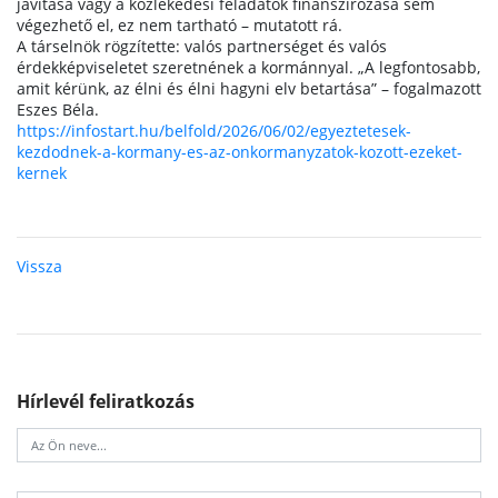
javítása vagy a közlekedési feladatok finanszírozása sem
végezhető el, ez nem tartható – mutatott rá.
A társelnök rögzítette: valós partnerséget és valós
érdekképviseletet szeretnének a kormánnyal. „A legfontosabb,
amit kérünk, az élni és élni hagyni elv betartása” – fogalmazott
Eszes Béla.
https://infostart.hu/belfold/2026/06/02/egyeztetesek-
kezdodnek-a-kormany-es-az-onkormanyzatok-kozott-ezeket-
kernek
Vissza
Hírlevél feliratkozás